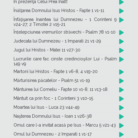
În prezenţa Celui Prea Înalt!
Înălţarea Domnului Isus Hristos - Fapte 1 v1-11
Înfăţişarea înaintea lui Dumnezeu - 1 Corinteni 9
v24-27; 2 Timotei 2 v15-21
Înțelepciunea vremurilor străvechi - Psalm 78 v1-10
Judecata lui Dumnezeu - 1 Imparati 21 v1-29
Jugul lui Hristos - Matei 11 v27-30
Lucrurile care fac cinste credincioşilor Lui - Psalm
149 v9
Martorii lui Hristos - Fapte 1 v6-8, 4 v19-20
Mărturisirea păcatelor - Psalm 51 v1-19
Mântuirea lui Corneliu - Fapte 10 v1-8, 11 v13-18
Mântuit ca prin foc - 1 Corinteni 3 v10-15
Moartea lui Isus - Luca 23 v44-49
Naşterea Domnului Isus - Ioan 1 v26-38
Omul care l-a invitat acasă pe Isus - Marcu 5 v21-43
Omul lui Dumnezeu - 2 Imparati 1 v1-17