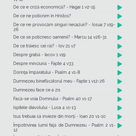
De ce e criză economică? - Hagai 1 v2-15
De ce ne poticnim în Hristos?
De ce ne provocăm singuri necazuri? - Iosua 7 v19-
26
De ce se poticnesc oamenii? - Marcu 14 v26-31
De ce trăiesc cei răi? - Iov 21 v7
Despre grabă - Iacov 1 v19
Despre minciună - Fapte 4 v33
Dorinţa împăratului - Psalm 4 v1-8
Dumnezeu binefăcătorul meu - Fapte 1 v12-26
Dumnezeu face ce a zis
Facă-se voia Domnului - Psalm 40 v1-17
Ispitele diavolului - Luca 4 v1-13
Isus trebuia să invieze din morţi - Ioan 20 v1-10
Împotrivirea lumii faţă de Dumnezeu - Psalm 2 v1-
12