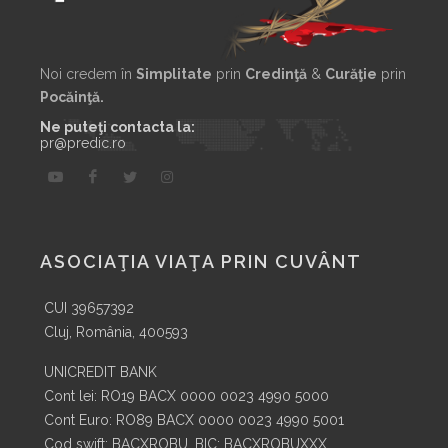
Noi credem în
Simplitate
prin
Credinţă
&
Curăţie
prin
Pocăinţă.
Ne puteţi contacta la:
pr@predic.ro
ASOCIAŢIA VIAŢA PRIN CUVÂNT
CUI 39657392
Cluj, România, 400593
UNICREDIT BANK
Cont lei: RO19 BACX 0000 0023 4990 5000
Cont Euro: RO89 BACX 0000 0023 4990 5001
Cod swift: BACXROBU. BIC: BACXROBUXXX