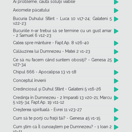
Ai probleme, caută soluţii viabile
Axiomele păcatului
Bucuria Duhului Sfânt - Luca 10 v17-24; Galateni 5
v22-23
Bucuriile n-ar trebui să se termine cu un gust amar
- 2 Samuel 6 v12-23
Calea spre mântuire - Fapt.Ap. 8 v26-40
Călăuzirea lui Dumnezeu - Matei 2 v1-23
Ce să nu facem când suntem obosiţi? - Genesa 25
v27-34
Chipul 666 - Apocalipsa 13 v1-18
Conceptul învierii
Credinciosul şi Duhul Sfânt - Galateni 5 v16-26
Credinţa în Dumnezeu - 2 Imparati 13 v20-21; Marcu
5 v25-34; Fapt.Ap. 19 v11-12
Creşterea spirituală - Evrei 11 v23-27
Cum să te porţi cu fraţii tăi? - Genesa 45 v1-15
Cum ştim că Îl cunoaştem pe Dumnezeu? - 1 Ioan 2
v1-11