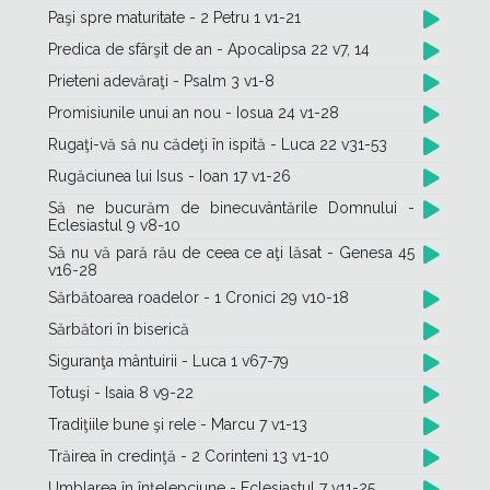
Paşi spre maturitate - 2 Petru 1 v1-21
Predica de sfârşit de an - Apocalipsa 22 v7, 14
Prieteni adevăraţi - Psalm 3 v1-8
Promisiunile unui an nou - Iosua 24 v1-28
Rugaţi-vă să nu cădeţi în ispită - Luca 22 v31-53
Rugăciunea lui Isus - Ioan 17 v1-26
Să ne bucurăm de binecuvântările Domnului -
Eclesiastul 9 v8-10
Să nu vă pară rău de ceea ce aţi lăsat - Genesa 45
v16-28
Sărbătoarea roadelor - 1 Cronici 29 v10-18
Sărbători în biserică
Siguranţa mântuirii - Luca 1 v67-79
Totuşi - Isaia 8 v9-22
Tradiţiile bune şi rele - Marcu 7 v1-13
Trăirea în credinţă - 2 Corinteni 13 v1-10
Umblarea în înţelepciune - Eclesiastul 7 v11-25