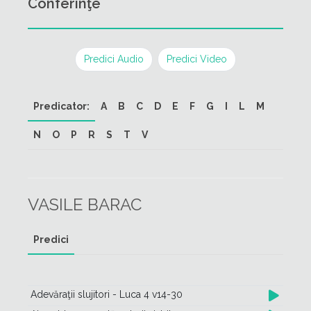
Conferinţe
Predici Audio
Predici Video
Predicator:
A
B
C
D
E
F
G
I
L
M
N
O
P
R
S
T
V
VASILE BARAC
Predici
Adevăraţii slujitori - Luca 4 v14-30