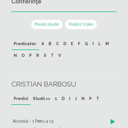
Conferinţe
Predici Audio
Predici Video
Predicator:
A
B
C
D
E
F
G
I
L
M
N
O
P
R
S
T
V
CRISTIAN BARBOSU
Predici
Studii >>
1
D
I
J
N
P
T
Alcoolul - 1 Petru 4 v3