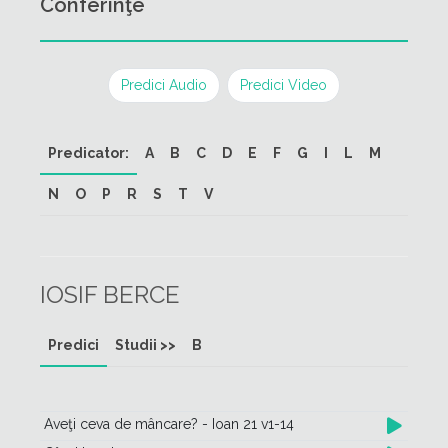
Conferinţe
Predici Audio
Predici Video
Predicator:
A
B
C
D
E
F
G
I
L
M
N
O
P
R
S
T
V
IOSIF BERCE
Predici
Studii >>
B
Aveţi ceva de mâncare? - Ioan 21 v1-14