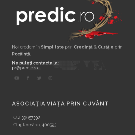
Noi credem în
Simplitate
prin
Credinţă
&
Curăţie
prin
Pocăinţă.
Ne puteţi contacta la:
pr@predic.ro
ASOCIAŢIA VIAŢA PRIN CUVÂNT
CUI 39657392
Cluj, România, 400593