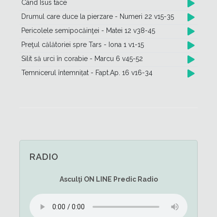
Când Isus tace
Drumul care duce la pierzare - Numeri 22 v15-35
Pericolele semipocăinţei - Matei 12 v38-45
Preţul călătoriei spre Tars - Iona 1 v1-15
Silit să urci în corabie - Marcu 6 v45-52
Temnicerul întemnițat - Fapt.Ap. 16 v16-34
RADIO
Asculţi
ON LINE
Predic Radio