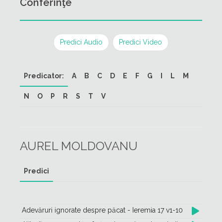
Conferinţe
Predici Audio
Predici Video
Predicator:
A
B
C
D
E
F
G
I
L
M
N
O
P
R
S
T
V
AUREL MOLDOVANU
Predici
Adevăruri ignorate despre păcat - Ieremia 17 v1-10