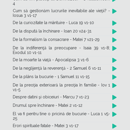
4
Cum să gestionăm lucrurile inevitabile ale vieţii? -
Iosua 3 v1-17
De la curiozitate la mântuire - Luca 19 v1-10
De la dispută la închinare - Ioan 20 v24-31
De la formalism la consacrare - Matei 7 v21-29
De la indiferenţă la preocupare - Isaia 39 v1-8;
Exodul 10 v1-11
De la moarte la viaţă - Apocalipsa 3 v1-6
De la neglijenţă la reverenţă - 2 Samuel 6 v1-11
De la plâns la bucurie - 1 Samuel 11 v1-15
De la preoţia exterioară la preoţia în familie - Iov 1
v1-5
Despre datini şi obiceiuri - Marcu 7 v1-23
Drumul spre închinare - Matei 2 v1-12
El va fi pentru tine o pricină de bucurie - Luca 1 v5-
25
Erori spirituale fatale - Matei 3 v1-17