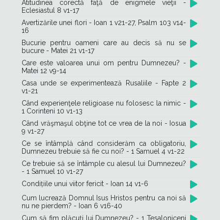
Atitudinea corectă faţă de enigmele vieţii -
Eclesiastul 8 v1-17
Avertizările unei flori - Ioan 1 v21-27, Psalm 103 v14-
16
Bucurie pentru oameni care au decis să nu se
bucure - Matei 21 v1-17
Care este valoarea unui om pentru Dumnezeu? -
Matei 12 v9-14
Casa unde se experimentează Rusaliile - Fapte 2
v1-21
Când experienţele religioase nu folosesc la nimic -
1 Corinteni 10 v1-13
Când vrăşmaşul obţine tot ce vrea de la noi - Iosua
9 v1-27
Ce se întâmplă când considerăm ca obligatoriu,
Dumnezeu trebuie să fie cu noi? - 1 Samuel 4 v1-22
Ce trebuie să se întâmple cu alesul lui Dumnezeu?
- 1 Samuel 10 v1-27
Condițiile unui viitor fericit - Ioan 14 v1-6
Cum lucrează Domnul Isus Hristos pentru ca noi să
nu ne pierdem? - Ioan 6 v16-40
Cum să fim plăcuţi lui Dumnezeu? - 1 Tesaloniceni