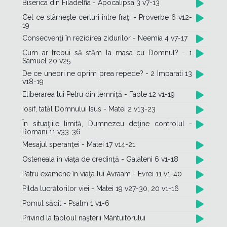
Biserica din Filadelfia - Apocalipsa 3 v7-13
Cel ce stârneşte certuri între fraţi - Proverbe 6 v12-
19
Consecvenţi în rezidirea zidurilor - Neemia 4 v7-17
Cum ar trebui să stăm la masa cu Domnul? - 1
Samuel 20 v25
De ce uneori ne oprim prea repede? - 2 Imparati 13
v18-19
Eliberarea lui Petru din temniţă - Fapte 12 v1-19
Iosif, tatăl Domnului Isus - Matei 2 v13-23
În situaţiile limită, Dumnezeu deţine controlul -
Romani 11 v33-36
Mesajul speranţei - Matei 17 v14-21
Osteneala în viaţa de credinţă - Galateni 6 v1-18
Patru examene în viaţa lui Avraam - Evrei 11 v1-40
Pilda lucrătorilor viei - Matei 19 v27-30, 20 v1-16
Pomul sădit - Psalm 1 v1-6
Privind la tabloul naşterii Mântuitorului