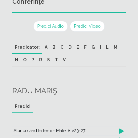
Conferinţe
Predici Audio
Predici Video
Predicator:
A
B
C
D
E
F
G
I
L
M
N
O
P
R
S
T
V
RADU MARIŞ
Predici
Atunci când te temi - Matei 8 v23-27