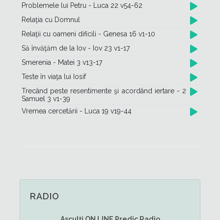
Problemele lui Petru - Luca 22 v54-62
Relaţia cu Domnul
Relaţii cu oameni dificili - Genesa 16 v1-10
Să învăţăm de la Iov - Iov 23 v1-17
Smerenia - Matei 3 v13-17
Teste în viaţa lui Iosif
Trecând peste resentimente şi acordând iertare - 2
Samuel 3 v1-39
Vremea cercetării - Luca 19 v19-44
RADIO
Asculţi
ON LINE
Predic Radio