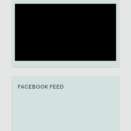
FACEBOOK FEED