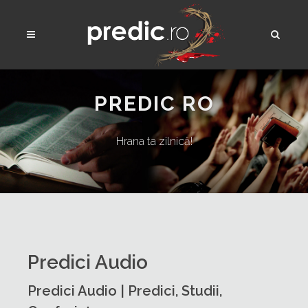
PREDIC RO
Hrana ta zilnică!
Predici Audio
Predici Audio | Predici, Studii,