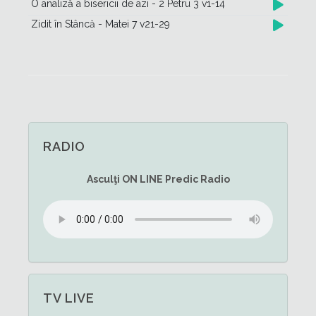
O analiză a bisericii de azi - 2 Petru 3 v1-14
Zidit în Stâncă - Matei 7 v21-29
RADIO
Asculţi
ON LINE
Predic Radio
TV LIVE