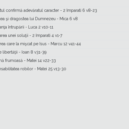
tul confirmă adevăratul caracter - 2 Imparati 6 v8-23
tea şi dragostea lui Dumnezeu - Mica 6 v8
nţa întrupării - Luca 2 v10-11
area unei soluţii - 2 Imparati 4 v1-7
rea care la mişcat pe Isus - Marcu 12 v41-44
e libertăţii - Ioan 8 v31-39
ună frumoasă - Matei 14 v22-33
abilitatea robilor - Matei 25 v13-30