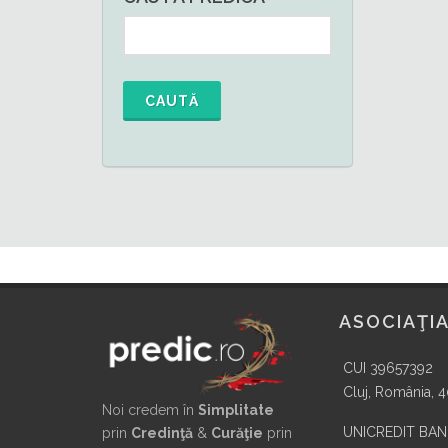
CAUTĂ
ASOCIAŢIA
CUI 39657392
Cluj, România, 
Noi credem în
Simplitate
UNICREDIT BA
prin
Credinţă
&
Curăţie
prin