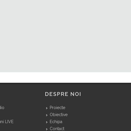
DESPRE NOI
dio
Proiecte
Obiective
ni LIVE
Echipa
Contact