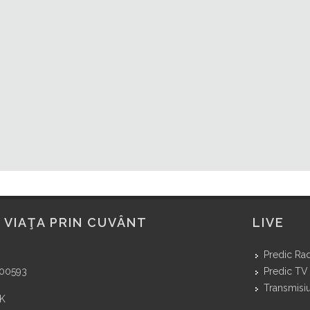
 VIAŢA PRIN CUVÂNT
LIVE
Predic Ra
400593
Predic TV
Transmisiu
NK