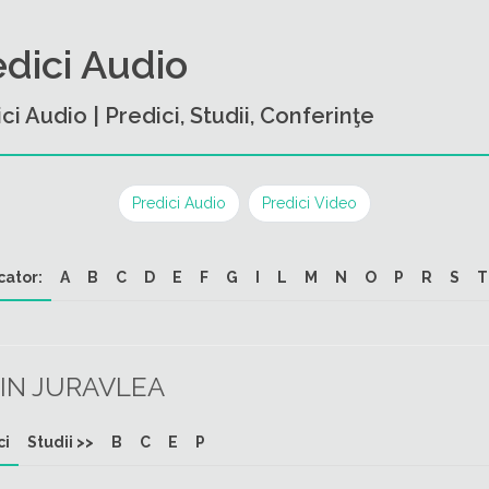
edici Audio
ci Audio | Predici, Studii, Conferinţe
Predici Audio
Predici Video
cator:
A
B
C
D
E
F
G
I
L
M
N
O
P
R
S
T
IN JURAVLEA
ci
Studii >>
B
C
E
P