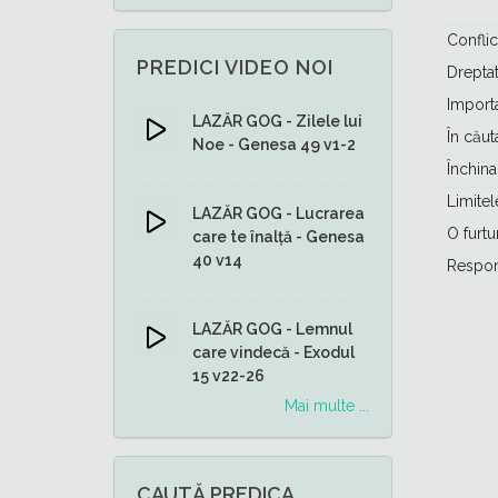
Conflic
PREDICI VIDEO NOI
Drepta
Importa
LAZĂR GOG - Zilele lui
În căut
Noe - Genesa 49 v1-2
Închina
Limitel
LAZĂR GOG - Lucrarea
O furt
care te înalță - Genesa
40 v14
Respons
LAZĂR GOG - Lemnul
care vindecă - Exodul
15 v22-26
Mai multe ...
CAUTĂ PREDICA