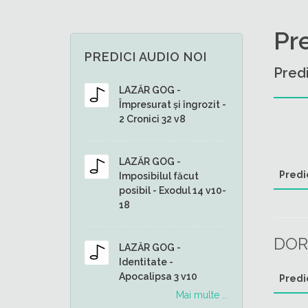
Pr
PREDICI AUDIO NOI
Predi
LAZĂR GOG -
Împresurat și îngrozit -
2 Cronici 32 v8
LAZĂR GOG -
Predi
Imposibilul făcut
posibil - Exodul 14 v10-
18
DOR
LAZĂR GOG -
Identitate -
Apocalipsa 3 v10
Predi
Mai multe ...