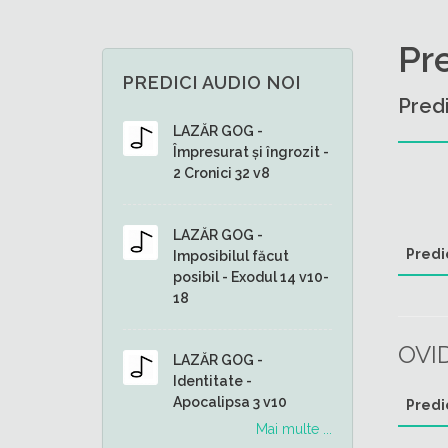
Pr
PREDICI AUDIO NOI
Predi
LAZĂR GOG -
Împresurat și îngrozit -
2 Cronici 32 v8
LAZĂR GOG -
Predi
Imposibilul făcut
posibil - Exodul 14 v10-
18
OVI
LAZĂR GOG -
Identitate -
Apocalipsa 3 v10
Predi
Mai multe ...