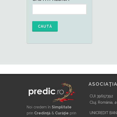
CAUTĂ
ASOCIAŢIA
CUI 39657392
Cluj, România, 
Noi credem în
Simplitate
UNICREDIT BA
prin
Credinţă
&
Curăţie
prin