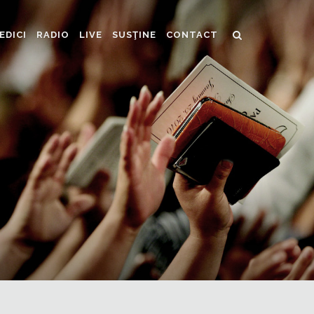
EDICI
RADIO
LIVE
SUSŢINE
CONTACT