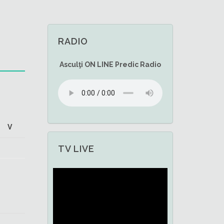
RADIO
Asculţi
ON LINE
Predic Radio
V
TV LIVE