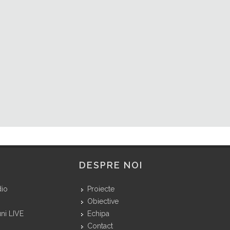
DESPRE NOI
dio
Proiecte
Obiective
ni LIVE
Echipa
Contact