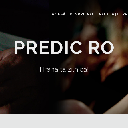
ACASĂ
DESPRE NOI
NOUTĂŢI
PR
PREDIC RO
Hrana ta zilnică!