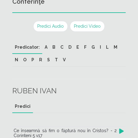
Conferinţe
Predici Audio
Predici Video
Predicator:
A
B
C
D
E
F
G
I
L
M
N
O
P
R
S
T
V
RUBEN IVAN
Predici
Ce înseamnă să fim o făptură nou în Cristos? - 2
Corinteni 5 v17