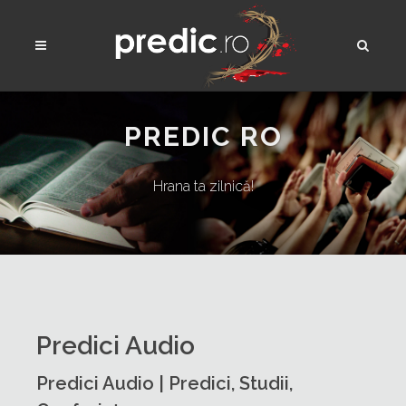
PREDIC RO
Hrana ta zilnică!
Predici Audio
Predici Audio | Predici, Studii,