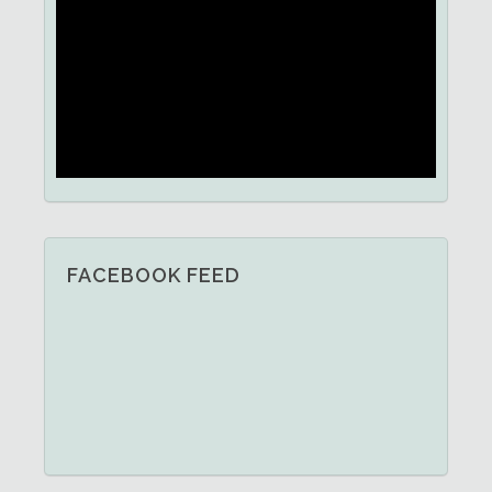
FACEBOOK FEED