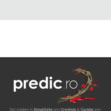
Noi credem în
Simplitate
prin
Credinţă
&
Curăţie
prin