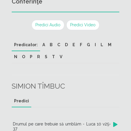
Conferinţe
Predici Audio
Predici Video
Predicator:
A
B
C
D
E
F
G
I
L
M
N
O
P
R
S
T
V
SIMION TÎMBUC
Predici
Drumul pe care trebuie să umblăm - Luca 10 v25-
37