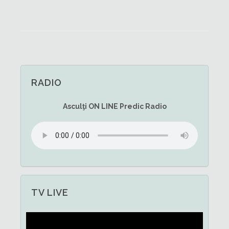
RADIO
Asculţi
ON LINE
Predic Radio
TV LIVE