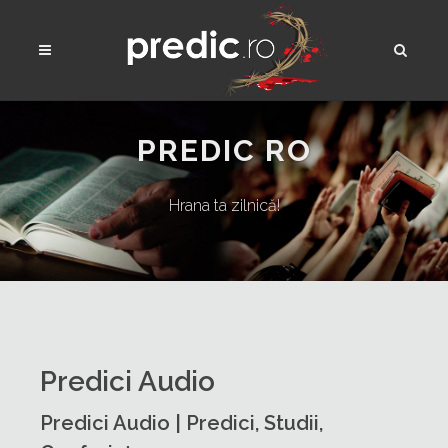
PREDIC RO
Hrana ta zilnică!
Predici Audio
Predici Audio | Predici, Studii,