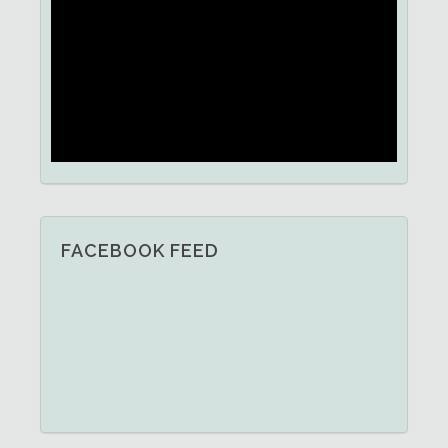
FACEBOOK FEED