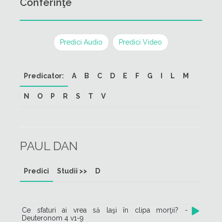
Conferinţe
Predici Audio
Predici Video
Predicator:
A
B
C
D
E
F
G
I
L
M
N
O
P
R
S
T
V
PAUL DAN
Predici
Studii >>
D
Ce sfaturi ai vrea să laşi în clipa morţii? -
Deuteronom 4 v1-9