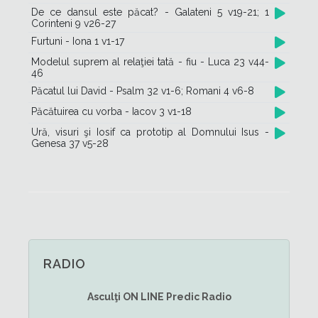
De ce dansul este păcat? - Galateni 5 v19-21; 1
Corinteni 9 v26-27
Furtuni - Iona 1 v1-17
Modelul suprem al relaţiei tată - fiu - Luca 23 v44-
46
Păcatul lui David - Psalm 32 v1-6; Romani 4 v6-8
Păcătuirea cu vorba - Iacov 3 v1-18
Ură, visuri şi Iosif ca prototip al Domnului Isus -
Genesa 37 v5-28
RADIO
Asculţi
ON LINE
Predic Radio