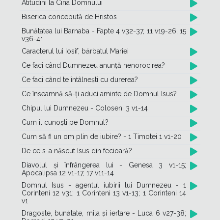
Atitudini la Cina Domnului
Biserica concepută de Hristos
Bunătatea lui Barnaba - Fapte 4 v32-37, 11 v19-26, 15
v36-41
Caracterul lui Iosif, bărbatul Mariei
Ce faci când Dumnezeu anunță nenorocirea?
Ce faci când te întâlnești cu durerea?
Ce înseamnă să-ți aduci aminte de Domnul Isus?
Chipul lui Dumnezeu - Coloseni 3 v1-14
Cum îl cunoști pe Domnul?
Cum să fi un om plin de iubire? - 1 Timotei 1 v1-20
De ce s-a născut Isus din fecioară?
Diavolul și înfrângerea lui - Genesa 3 v1-15;
Apocalipsa 12 v1-17, 17 v11-14
Domnul Isus - agentul iubirii lui Dumnezeu - 1
Corinteni 12 v31; 1 Corinteni 13 v1-13; 1 Corinteni 14
v1
Dragoste, bunătate, mila și iertare - Luca 6 v27-38;