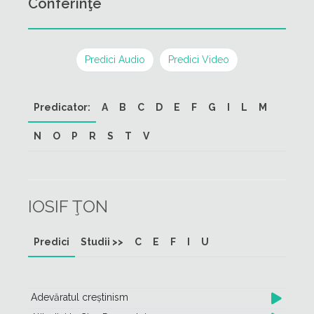
Conferinţe
Predici Audio
Predici Video
Predicator:
A
B
C
D
E
F
G
I
L
M
N
O
P
R
S
T
V
IOSIF ŢON
Predici
Studii >>
C
E
F
I
U
Adevăratul creștinism