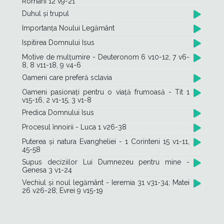
Romani 12 v9-21
Duhul și trupul
Importanța Noului Legământ
Ispitirea Domnului Isus
Motive de mulțumire - Deuteronom 6 v10-12, 7 v6-
8, 8 v11-18, 9 v4-6
Oameni care preferă sclavia
Oameni pasionați pentru o viață frumoasă - Tit 1
v15-16, 2 v1-15, 3 v1-8
Predica Domnului Isus
Procesul înnoirii - Luca 1 v26-38
Puterea și natura Evangheliei - 1 Corinteni 15 v1-11,
45-58
Supus deciziilor Lui Dumnezeu pentru mine -
Genesa 3 v1-24
Vechiul și noul legământ - Ieremia 31 v31-34; Matei
26 v26-28; Evrei 9 v15-19