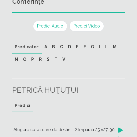
Conferinţe
Predici Audio
Predici Video
Predicator:
A
B
C
D
E
F
G
I
L
M
N
O
P
R
S
T
V
PETRICĂ HUŢUŢUI
Predici
Alegere cu valoare de destin - 2 Imparati 25 v27-30