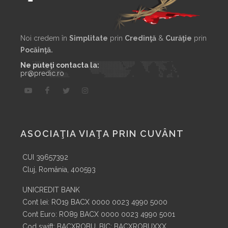
Noi credem în
Simplitate
prin
Credinţă
&
Curăţie
prin
Pocăinţă.
Ne puteţi contacta la:
pr@predic.ro
ASOCIAŢIA VIAŢA PRIN CUVÂNT
CUI 39657392
Cluj, România, 400593
UNICREDIT BANK
Cont lei: RO19 BACX 0000 0023 4990 5000
Cont Euro: RO89 BACX 0000 0023 4990 5001
Cod swift: BACXROBU. BIC: BACXROBUXXX