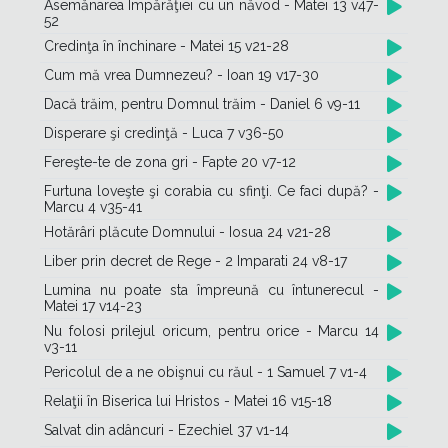
Asemănarea Împărăţiei cu un năvod - Matei 13 v47-
52
Credinţa în închinare - Matei 15 v21-28
Cum mă vrea Dumnezeu? - Ioan 19 v17-30
Dacă trăim, pentru Domnul trăim - Daniel 6 v9-11
Disperare şi credinţă - Luca 7 v36-50
Fereşte-te de zona gri - Fapte 20 v7-12
Furtuna loveşte şi corabia cu sfinţi. Ce faci după? -
Marcu 4 v35-41
Hotărâri plăcute Domnului - Iosua 24 v21-28
Liber prin decret de Rege - 2 Imparati 24 v8-17
Lumina nu poate sta împreună cu întunerecul -
Matei 17 v14-23
Nu folosi prilejul oricum, pentru orice - Marcu 14
v3-11
Pericolul de a ne obişnui cu răul - 1 Samuel 7 v1-4
Relaţii în Biserica lui Hristos - Matei 16 v15-18
Salvat din adâncuri - Ezechiel 37 v1-14