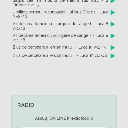
Slujba cea mai nobilă de mamă sub atac - 2
Timotei 1 v4-5
Umilinţa semnul recunoaşterii lui Isus Cristos - Luca
2 v8-20
Vindecarea femeii cu scurgere de sânge I - Luca 8
v41-48
Vindecarea femeii cu scurgere de sânge II - Luca 8
v41-48
Ziua de cercetare a Ierusalimului I - Luca 19 v41-44
Ziua de cercetare a Ierusalimului II - Luca 19 v41-46
RADIO
Asculţi
ON LINE
Predic Radio