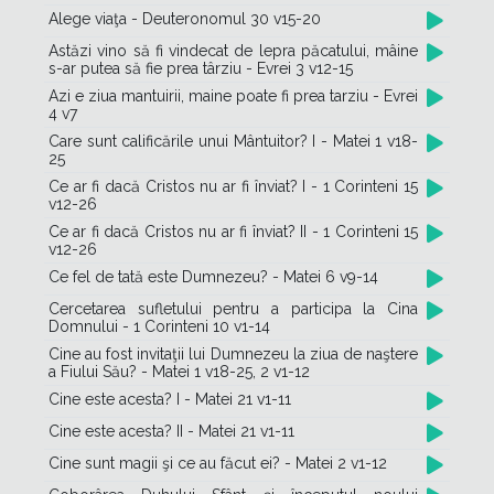
Alege viaţa - Deuteronomul 30 v15-20
Astăzi vino să fi vindecat de lepra păcatului, mâine
s-ar putea să fie prea târziu - Evrei 3 v12-15
Azi e ziua mantuirii, maine poate fi prea tarziu - Evrei
4 v7
Care sunt calificările unui Mântuitor? I - Matei 1 v18-
25
Ce ar fi dacă Cristos nu ar fi înviat? I - 1 Corinteni 15
v12-26
Ce ar fi dacă Cristos nu ar fi înviat? II - 1 Corinteni 15
v12-26
Ce fel de tată este Dumnezeu? - Matei 6 v9-14
Cercetarea sufletului pentru a participa la Cina
Domnului - 1 Corinteni 10 v1-14
Cine au fost invitaţii lui Dumnezeu la ziua de naştere
a Fiului Său? - Matei 1 v18-25, 2 v1-12
Cine este acesta? I - Matei 21 v1-11
Cine este acesta? II - Matei 21 v1-11
Cine sunt magii şi ce au făcut ei? - Matei 2 v1-12