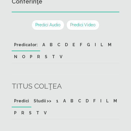
Conferinţe
Predici Audio
Predici Video
Predicator:
A
B
C
D
E
F
G
I
L
M
N
O
P
R
S
T
V
TITUS COLŢEA
Predici
Studii >>
1
A
B
C
D
F
I
L
M
P
R
S
T
V