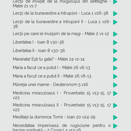
Lecţii de învăţat de la măgăruşul din Betfaghe -
Matei 21 v1-7
Lecţii de la bunavestire a întrupării - Luca 1 v26-38
Lecţii de la bunavestire a întrupării II - Luca 1 v26-
38
Lecţii pe care le învăţăm de la magi - Matei 2 v1-12
Libertatea I - Ioan 8 v30-36
Libertatea II - Ioan 8 v30-36
Maranata! Eşti tu gata? - Matei 24 v1-14
Maria a facut ce a putut I - Matei 26 v6-13
Maria a făcut ce a putut II - Matei 26 v6-13
Măreţia unei mame - Deuteronom 5 v16
Medicina miraculoasă I - Proverbele 15 v13-15, 17
v22
Medicina miraculoasă II - Proverbele 15 v13-15, 17
v22
Meditaţii la duminica Tomii - Ioan 20 v24-29
Necesitatea imperioasă de rugăciune pentru o
trezire spirituală - 2 Cronici 4 v12-16