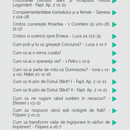
Coborârea Duhului Sfânt şi începutul noului
Legământ - Fapt. Ap. 2 v1-21
Complementaritatea bărbatului şi a femeii - Genesa
1 v24-28
Cristos cucereşte Moartea - 1 Corinteni 15 v20-26,
51-57
Cristos si ucenicii spre Emaus - Luca 24 v13-35
Cum poti şi tu să greşeşti Crăciunul? - Luca 2 v1-7
Cum să ai o inimă curată?
Cum să ai o speranţă vie? - 1 Petru 1 v1-9
Cum să ai parte de milă lui Dumnezeu? - Iona 1 v1-
4 v11, Matei 20 v1-16
Cum să fii plin de Duhul Sfânt? I - Fapt. Ap. 2 v1-21
Cum să fii plin de Duhul Sfânt? II - Fapt. Ap. 2 v1-21
Cum să ne rugăm când suntem în necazuri? -
Efeseni 1 v3-10
Cum să răspunzi când eşti răstignit de frati? -
Filipeni 3 v1-11
Cum să transformi văile de îngrijorare în vârfuri de
împlinire? - Filipeni 4 v6-7