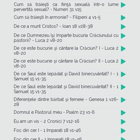
Cum să trăieşti ca fiinţă sexuală într-o lume
pervertită sexual? - Numeri 31 v15
Cum să trăieşti în armonie? - Filipeni 4 v1-5
De ce a murit Cristos? - Ioan 18 v28-38
De ce Dumnezeu îşi împarte bucuria Crăciunului cu
păstorii? - Luca 2 v8-20
De ce este bucurie şi cântare la Crăciun? I - Luca 2
v8-20
De ce este bucurie şi cântare la Crăciun? II - Luca 2
v8-20
De ce Saul este lepădat şi David binecuvântat? I - 1
Samuel 15 v1-35
De ce Saul este lepădat şi David binecuvântat? II - 1
Samuel 15 v1-35
Diferenţele dintre bărbat şi femeie - Genesa 1 v26-
28
Domnul e Păstorul meu - Psalm 23 v1-6
Eu am un vis - 2 Cronici 7 v12-16
Foc din cer I - 1 Imparati 18 v1-46
Foc din cer II - 1 Imparati 18 v1-46