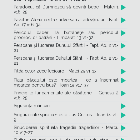
Paradoxul că Dumnezeu să devină bebe - Matei 1
v18-25
Pavel in Atena cei trei adversari ai adevărului - Fapt.
Ap. 17 v16-34
Pericolul căderii la bătrâneţe sau pericolul
proorocilor bătrâni - 1 Imparati 13 v1-32
Persoana şi lucrarea Duhului Sfânt I - Fapt. Ap. 2 v1-
21
Persoana şi lucrarea Duhului Sfânt II - Fapt. Ap. 2 v1-
21
Pilda celor zece fecioare - Matei 25 v1-13
Plata păcatului este moartea - ce a însemnat
moartea pentru Isus? - Ioan 19 v17-37
Principiile fundamentale ale căsătoriei - Genesa 2
v18-25
Siguranţa mântuirii
Singura cale spre cer este Isus Cristos - Ioan 14 v1-
9
Sinuciderea spirituală tragedia tragediilor - Marcu
10 v17-27