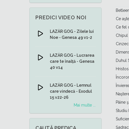
Betlee
PREDICI VIDEO NOI
Ce aşt
Ce fel 
LAZĂR GOG - Zilele lui
Chipul
Noe - Genesa 49 v1-2
Cinzec
Dimensi
LAZĂR GOG - Lucrarea
Duhul S
care te înalță - Genesa
40 v14
Hristos
Încoron
LAZĂR GOG - Lemnul
Înviere
care vindecă - Exodul
Naşter
15 v22-26
Pâine 
Mai multe ...
Studiu 
Suficie
CAUTĂ PREDICA
Şadrac