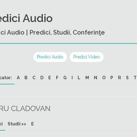
edici Audio
ci Audio | Predici, Studii, Conferinţe
Predici Audio
Predici Video
cator:
A
B
C
D
E
F
G
I
L
M
N
O
P
R
S
T
RU CLADOVAN
ci
Studii >>
E