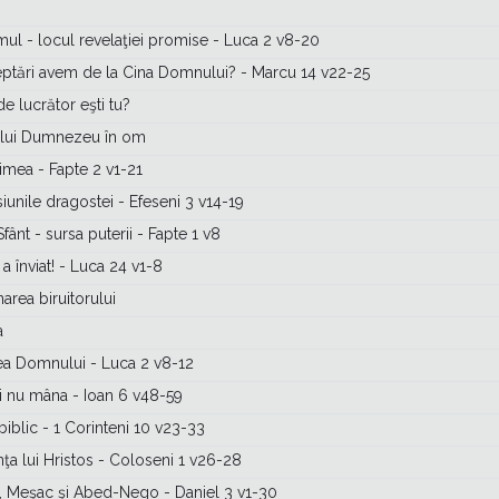
mul - locul revelaţiei promise - Luca 2 v8-20
eptări avem de la Cina Domnului? - Marcu 14 v22-25
de lucrător eşti tu?
 lui Dumnezeu în om
imea - Fapte 2 v1-21
unile dragostei - Efeseni 3 v14-19
fânt - sursa puterii - Fapte 1 v8
 a înviat! - Luca 24 v1-8
area biruitorului
a
ea Domnului - Luca 2 v8-12
şi nu mâna - Ioan 6 v48-59
biblic - 1 Corinteni 10 v23-33
nţa lui Hristos - Coloseni 1 v26-28
, Meşac şi Abed-Nego - Daniel 3 v1-30