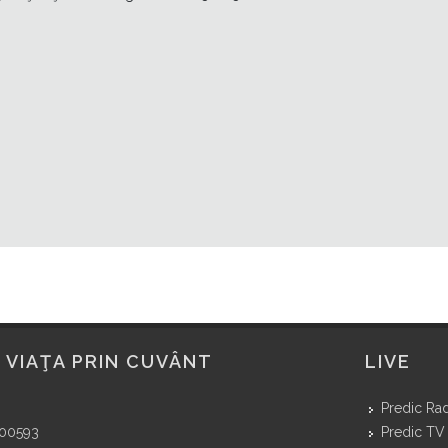
 VIAŢA PRIN CUVÂNT
LIVE
Predic Ra
400593
Predic TV