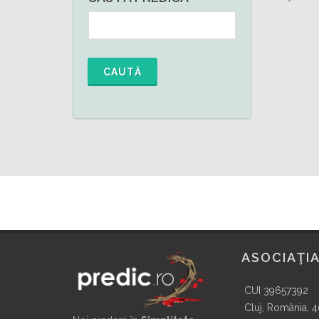
CAUTĂ
ASOCIAŢIA
CUI 39657392
Cluj, România, 