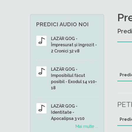
Pr
PREDICI AUDIO NOI
Predi
LAZĂR GOG -
Împresurat și îngrozit -
2 Cronici 32 v8
LAZĂR GOG -
Predi
Imposibilul făcut
posibil - Exodul 14 v10-
18
PET
LAZĂR GOG -
Identitate -
Apocalipsa 3 v10
Predi
Mai multe ...