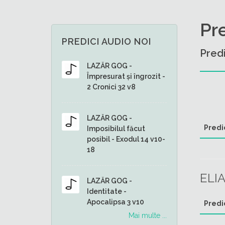
Pr
PREDICI AUDIO NOI
Predi
LAZĂR GOG -
Împresurat și îngrozit -
2 Cronici 32 v8
LAZĂR GOG -
Predi
Imposibilul făcut
posibil - Exodul 14 v10-
18
ELI
LAZĂR GOG -
Identitate -
Apocalipsa 3 v10
Predi
Mai multe ...