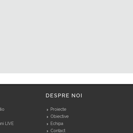
DESPRE NOI
dio
Proiecte
Obiective
ni LIVE
Echipa
Contact