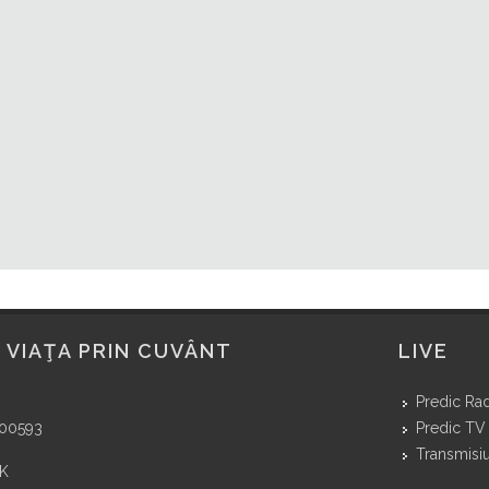
 VIAŢA PRIN CUVÂNT
LIVE
Predic Ra
400593
Predic TV
Transmisiu
NK