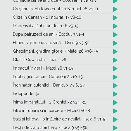
Conflicte stinse la cruce - Coloseni 1 v19-23
Creștinul și Halloween-ul - 1 Samuel 28 v4-11
Criza în Canaan - 1 Împărați 17 v8-16
Dispensația Duhului - Ioan 16 v5-15
După patruzeci de ani - Exodul 3 v1-4
Efraim și pedeapsa divină - Osea 9 v3-9
Ghetsimani, grădina gloriei - Matei 26 v36-45
Glasul Cuvântului - Ioan 1 v6
Impactul învierii - Matei 28 v1-15
Implicațiile crucii - Coloseni 2 v10-15
Închinători autentici - Daniel 3 v5-6, 27
Independența
Inima împăratului - 2 Cronici 32 v24-31
Între întrupare și întoarcere - Mica 6 v6-8
Isaia și Iehova - o întâlnire de neuitat - Isaia 6 v1-5
Lecții de viață spirituală - Luca 9 v51-56