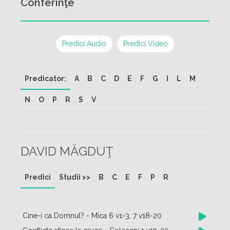
Conferinţe
Predici Audio
Predici Video
Predicator:
A
B
C
D
E
F
G
I
L
M
N
O
P
R
S
V
DAVID MĂGDUŢ
Predici
Studii >>
B
C
E
F
P
R
Cine-i ca Domnul? - Mica 6 v1-3, 7 v18-20