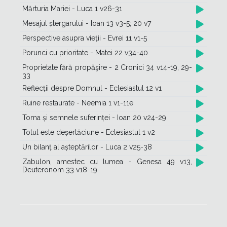
Mărturia Mariei - Luca 1 v26-31
Mesajul ștergarului - Ioan 13 v3-5; 20 v7
Perspective asupra vieții - Evrei 11 v1-5
Porunci cu prioritate - Matei 22 v34-40
Proprietate fără propăşire - 2 Cronici 34 v14-19, 29-
33
Reflecții despre Domnul - Eclesiastul 12 v1
Ruine restaurate - Neemia 1 v1-11e
Toma și semnele suferinței - Ioan 20 v24-29
Totul este deșertăciune - Eclesiastul 1 v2
Un bilanț al așteptărilor - Luca 2 v25-38
Zabulon, amestec cu lumea - Genesa 49 v13,
Deuteronom 33 v18-19