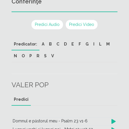
Conferinţe
Predici Audio
Predici Video
Predicator:
A
B
C
D
E
F
G
I
L
M
N
O
P
R
S
V
VALER POP
Predici
Domnul e păstorul meu - Psalm 23 v1-6