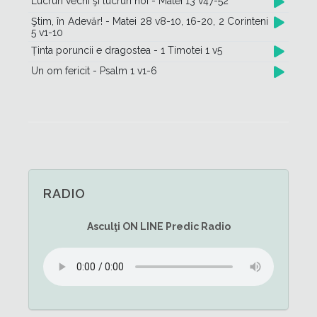
Lucruri vechi şi lucruri noi - Matei 13 v47-52
Ştim, în Adevăr! - Matei 28 v8-10, 16-20, 2 Corinteni
5 v1-10
Ținta poruncii e dragostea - 1 Timotei 1 v5
Un om fericit - Psalm 1 v1-6
RADIO
Asculţi
ON LINE
Predic Radio