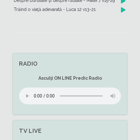
Despre bunătate şi despre răutate - Matei 7 v15-29
Trăind o viaţă adevarată - Luca 12 v13-21
RADIO
Asculţi
ON LINE
Predic Radio
TV LIVE