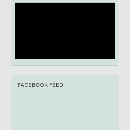
FACEBOOK FEED