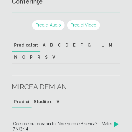
Conferinţe
Predici Audio
Predici Video
Predicator:
A
B
C
D
E
F
G
I
L
M
N
O
P
R
S
V
MIRCEA DEMIAN
Predici
Studii >>
V
Ceea ce era corabia lui Noe și ce e Biserica? - Matei
7 v13-14