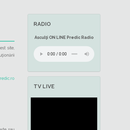
RADIO
Asculţi
ON LINE
Predic Radio
st site,
ţionării
redic.ro
TV LIVE
eşte sau