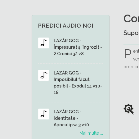
Co
PREDICI AUDIO NOI
Supo
LAZĂR GOG -
Împresurat și îngrozit -
P
en
2 Cronici 32 v8
ve
problem
LAZĂR GOG -
Imposibilul făcut
posibil - Exodul 14 v10-
18
LAZĂR GOG -
Identitate -
Apocalipsa 3 v10
Mai multe ...