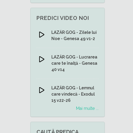
PREDICI VIDEO NOI
LAZĂR GOG - Zilele lui
Noe - Genesa 49 v1-2
LAZĂR GOG - Lucrarea
care te înalță - Genesa
40 v14
LAZĂR GOG - Lemnul
care vindecă - Exodul
15 v22-26
Mai multe ...
CAUTĂ PREDICA