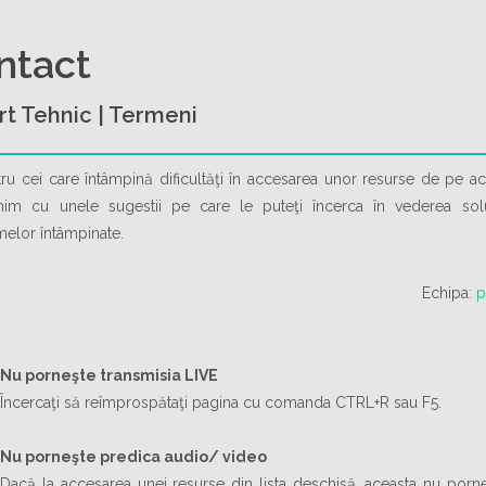
ntact
rt Tehnic | Termeni
tru cei care întâmpină dificultăţi în accesarea unor resurse de pe ace
nim cu unele sugestii pe care le puteţi încerca în vederea solu
elor întâmpinate.
Echipa:
p
Nu porneşte transmisia LIVE
Încercaţi să reîmprospătaţi pagina cu comanda CTRL+R sau F5.
Nu porneşte predica audio/ video
Dacă la accesarea unei resurse din lista deschisă, aceasta nu porn