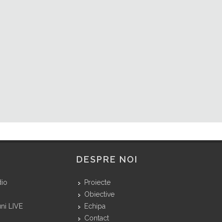
DESPRE NOI
dio
Proiecte
Obiective
ni LIVE
Echipa
Contact