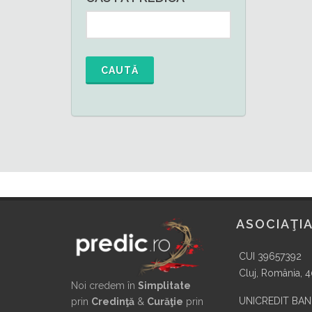
CAUTĂ
ASOCIAŢIA
CUI 39657392
Cluj, România, 
Noi credem în
Simplitate
UNICREDIT BA
prin
Credinţă
&
Curăţie
prin