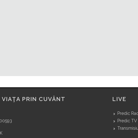
 VIAŢA PRIN CUVÂNT
LIVE
Predic Ra
400593
Predic TV
Transmisiu
NK