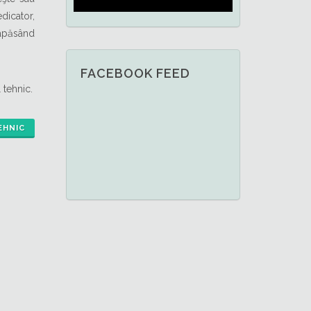
dicator,
 apăsând
FACEBOOK FEED
 tehnic.
EHNIC