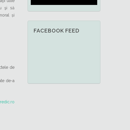
ţii utile
u şi să
oral și
FACEBOOK FEED
ctele de
ate de-a
redic.ro