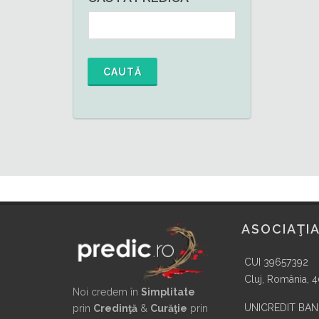
CAUTĂ
ASOCIAŢIA
CUI 39657392
Cluj, România, 
Noi credem în
Simplitate
UNICREDIT BA
prin
Credinţă
&
Curăţie
prin