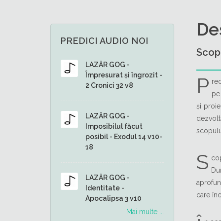
De
PREDICI AUDIO NOI
Scop 
LAZĂR GOG -
Împresurat și îngrozit -
P
re
2 Cronici 32 v8
pe
și proi
LAZĂR GOG -
dezvol
Imposibilul făcut
scopulu
posibil - Exodul 14 v10-
18
S
cop
Du
LAZĂR GOG -
aprofund
Identitate -
care în
Apocalipsa 3 v10
Mai multe ...