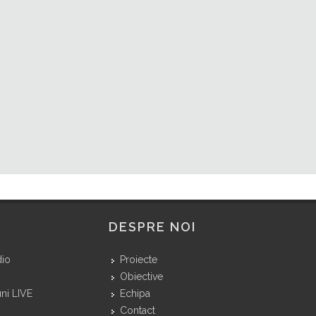
DESPRE NOI
dio
Proiecte
Obiective
ni LIVE
Echipa
Contact