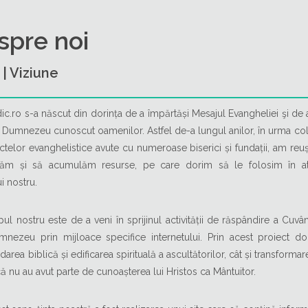
spre noi
| Viziune
dic.ro s-a născut din dorința de a împărtăși Mesajul Evangheliei şi de 
 Dumnezeu cunoscut oamenilor. Astfel de-a lungul anilor, în urma col
ectelor evanghelistice avute cu numeroase biserici și fundații, am reuș
tăm și să acumulăm resurse, pe care dorim să le folosim în at
i nostru.
ul nostru este de a veni în sprijinul activității de răspândire a Cuvânt
mnezeu prin mijloace specifice internetului. Prin acest proiect do
area biblică și edificarea spirituală a ascultătorilor, cât și transforma
că nu au avut parte de cunoașterea lui Hristos ca Mântuitor.