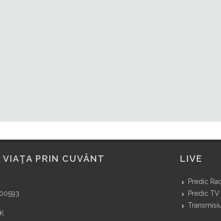
 VIAŢA PRIN CUVÂNT
LIVE
Predic Ra
400593
Predic TV
Transmisiu
NK