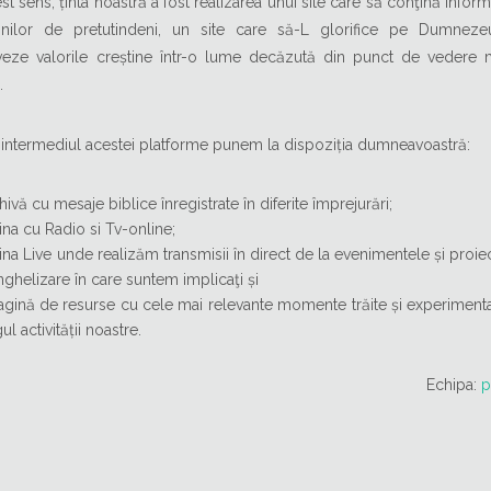
st sens, ținta noastră a fost realizarea unui site care să conţină informa
tinilor de pretutindeni, un site care să-L glorifice pe Dumneze
eze valorile creștine într-o lume decăzută din punct de vedere m
.
n intermediul acestei platforme punem la dispoziția dumneavoastră:
hivă cu mesaje biblice înregistrate în diferite împrejurări;
ina cu Radio si Tv-online;
na Live unde realizăm transmisii în direct de la evenimentele și proie
ghelizare în care suntem implicaţi și
agină de resurse cu cele mai relevante momente trăite și experiment
ul activității noastre.
Echipa:
p