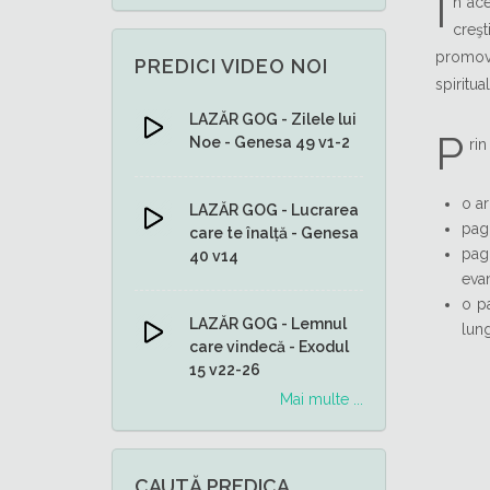
Î
n ace
creş
promov
PREDICI VIDEO NOI
spiritual
LAZĂR GOG - Zilele lui
P
Noe - Genesa 49 v1-2
ri
o ar
LAZĂR GOG - Lucrarea
pag
care te înalță - Genesa
pagi
40 v14
evan
o p
LAZĂR GOG - Lemnul
lung
care vindecă - Exodul
15 v22-26
Mai multe ...
CAUTĂ PREDICA