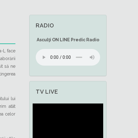
RADIO
Asculţi
ON LINE
Predic Radio
a-L face
aborării
it să ne
ingerea
TV LIVE
ului lui
rim atât
rea celor