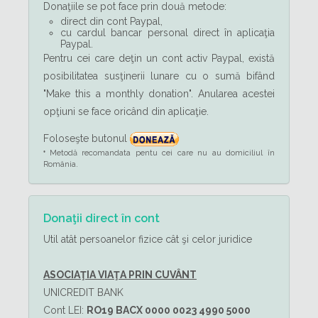
Donaţiile se pot face prin două metode:
direct din cont Paypal,
cu cardul bancar personal direct în aplicaţia
Paypal.
Pentru cei care deţin un cont activ Paypal, există
posibilitatea susţinerii lunare cu o sumă bifând
"Make this a monthly donation". Anularea acestei
opţiuni se face oricând din aplicaţie.
Foloseşte butonul
Metodă recomandata pentu cei care nu au domiciliul în
*
România.
Donaţii direct în cont
Util atât persoanelor fizice cât şi celor juridice
ASOCIAŢIA VIAŢA PRIN CUVÂNT
UNICREDIT BANK
Cont LEI:
RO19 BACX 0000 0023 4990 5000