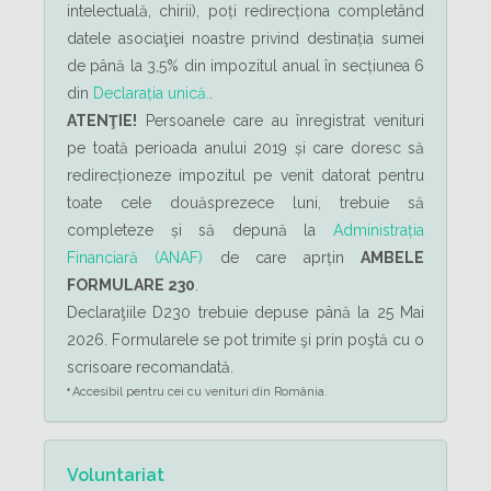
intelectuală, chirii), poți redirecționa completând
datele asociaţiei noastre privind destinația sumei
de până la 3,5% din impozitul anual în secțiunea 6
din
Declarația unică.
.
ATENŢIE!
Persoanele care au înregistrat venituri
pe toată perioada anului 2019 și care doresc să
redirecționeze impozitul pe venit datorat pentru
toate cele douăsprezece luni, trebuie să
completeze și să depună la
Administrația
Financiară (ANAF)
de care aprțin
AMBELE
FORMULARE 230
.
Declaraţiile D230 trebuie depuse până la 25 Mai
2026. Formularele se pot trimite şi prin poştă cu o
scrisoare recomandată.
Accesibil pentru cei cu venituri din România.
*
Voluntariat