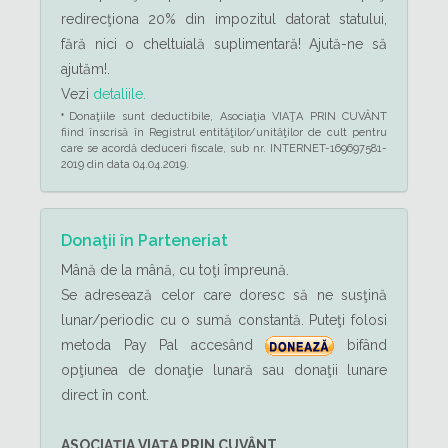
redirecţiona 20% din impozitul datorat statului,
fără nici o cheltuială suplimentară! Ajută-ne să
ajutăm!.
Vezi
detaliile.
Donaţiile sunt deductibile, Asociaţia VIAŢA PRIN CUVÂNT
*
fiind înscrisă în Registrul entităţilor/unităţilor de cult pentru
care se acordă deduceri fiscale, sub nr. INTERNET-169697581-
2019 din data 04.04.2019.
Donaţii în Parteneriat
Mână de la mână, cu toţi împreună.
Se adresează celor care doresc să ne susţină
lunar/periodic cu o sumă constantă. Puteţi folosi
metoda Pay Pal accesând
bifând
opţiunea de donaţie lunară sau donaţii lunare
direct în cont.
ASOCIAŢIA VIAŢA PRIN CUVÂNT