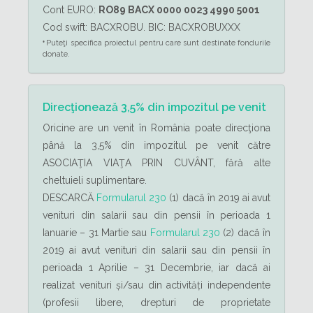
Cont EURO:
RO89 BACX 0000 0023 4990 5001
Cod swift: BACXROBU. BIC: BACXROBUXXX
Puteţi specifica proiectul pentru care sunt destinate fondurile
*
donate.
Direcţionează 3,5% din impozitul pe venit
Oricine are un venit în România poate direcţiona
până la 3,5% din impozitul pe venit către
ASOCIAŢIA VIAŢA PRIN CUVÂNT, fără alte
cheltuieli suplimentare.
DESCARCĂ
Formularul 230
(1) dacă în 2019 ai avut
venituri din salarii sau din pensii în perioada 1
Ianuarie – 31 Martie sau
Formularul 230
(2) dacă în
2019 ai avut venituri din salarii sau din pensii în
perioada 1 Aprilie – 31 Decembrie, iar dacă ai
realizat venituri și/sau din activități independente
(profesii libere, drepturi de proprietate