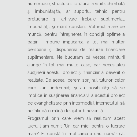
numeroase, structura site-ului a trebuit schimbată
şi îmbunătăţită, iar suportul tehnic pentru
prelucrare şi arhivare trebuie suplimentat,
îmbunătăţit şi mărit constant. Volumul mare de
muncă, pentru întreţinerea în condiţii optime a
paginii, impune implicarea a tot mai multor
persoane şi dispunerea de resurse financiare
suplimentare. Ne bucurăm că vestea mântuirii
ajunge în tot mai multe case, dar necesitatea
susţinerii acestui proiect şi financiar a devenit o
realitate. De aceea, cerem sprijinul tuturor celor
care sunt îndemnaţi şi au posibilităţi să se
implice în susţinerea financiară a acestui proiect
de evanghelizare prin intermediul internetului, să
ne întindă o mână de ajutor binevenită.
Programul prin care vrem să realizăm acest
lucru l-am numit "Un dar mic, pentru o lucrare
mare". El constă în implicarea a unui număr cât