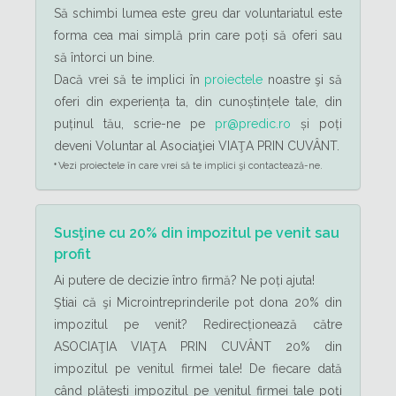
Să schimbi lumea este greu dar voluntariatul este
forma cea mai simplă prin care poți să oferi sau
să întorci un bine.
Dacă vrei să te implici în
proiectele
noastre şi să
oferi din experiența ta, din cunoștințele tale, din
puținul tău, scrie-ne pe
pr@predic.ro
și poți
deveni Voluntar al Asociaţiei VIAŢA PRIN CUVÂNT.
Vezi proiectele în care vrei să te implici şi contactează-ne.
*
Susţine cu 20% din impozitul pe venit sau
profit
Ai putere de decizie întro firmă? Ne poți ajuta!
Ştiai că şi Microintreprinderile pot dona 20% din
impozitul pe venit? Redirecționează către
ASOCIAŢIA VIAŢA PRIN CUVÂNT 20% din
impozitul pe venitul firmei tale! De fiecare dată
când plăteşti impozitul pe venitul firmei tale poţi