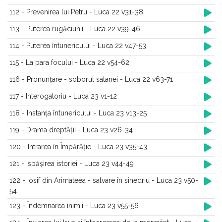
112 - Prevenirea lui Petru - Luca 22 v31-38
113 - Puterea rugăciunii - Luca 22 v39-46
114 - Puterea întunericului - Luca 22 v47-53
115 - La para focului - Luca 22 v54-62
116 - Pronunțare - soborul satanei - Luca 22 v63-71
117 - Interogatoriu - Luca 23 v1-12
118 - Instanța întunericului - Luca 23 v13-25
119 - Drama dreptății - Luca 23 v26-34
120 - Intrarea în Împărăție - Luca 23 v35-43
121 - Ispășirea istoriei - Luca 23 v44-49
122 - Iosif din Arimateea - salvare în sinedriu - Luca 23 v50-
54
123 - Îndemnarea inimii - Luca 23 v55-56