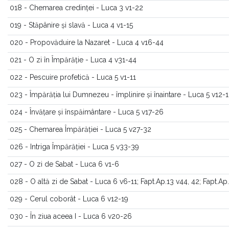
018 - Chemarea credinței - Luca 3 v1-22
019 - Stăpânire și slavă - Luca 4 v1-15
020 - Propovăduire la Nazaret - Luca 4 v16-44
021 - O zi în Împărăție - Luca 4 v31-44
022 - Pescuire profetică - Luca 5 v1-11
023 - Împărăția lui Dumnezeu - împlinire și înaintare - Luca 5 v12-
024 - Învățare și înspăimântare - Luca 5 v17-26
025 - Chemarea Împărăției - Luca 5 v27-32
026 - Intriga Împărăției - Luca 5 v33-39
027 - O zi de Sabat - Luca 6 v1-6
028 - O altă zi de Sabat - Luca 6 v6-11; Fapt.Ap.13 v44, 42; Fapt.Ap.
029 - Cerul coborât - Luca 6 v12-19
030 - În ziua aceea I - Luca 6 v20-26