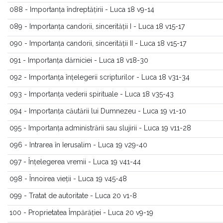
088 - Importanța îndreptățirii - Luca 18 v9-14
089 - Importanța candorii, sincerității I - Luca 18 v15-17
090 - Importanța candorii, sincerității II - Luca 18 v15-17
091 - Importanța dărniciei - Luca 18 v18-30
092 - Importanța înțelegerii scripturilor - Luca 18 v31-34
093 - Importanța vederii spirituale - Luca 18 v35-43
094 - Importanța căutării lui Dumnezeu - Luca 19 v1-10
095 - Importanța administrării sau slujirii - Luca 19 v11-28
096 - Intrarea în Ierusalim - Luca 19 v29-40
097 - Înțelegerea vremii - Luca 19 v41-44
098 - Înnoirea vieții - Luca 19 v45-48
099 - Tratat de autoritate - Luca 20 v1-8
100 - Proprietatea Împărăției - Luca 20 v9-19