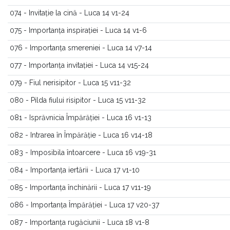
074 - Invitație la cină - Luca 14 v1-24
075 - Importanța inspirației - Luca 14 v1-6
076 - Importanța smereniei - Luca 14 v7-14
077 - Importanța invitației - Luca 14 v15-24
079 - Fiul nerisipitor - Luca 15 v11-32
080 - Pilda fiului risipitor - Luca 15 v11-32
081 - Isprăvnicia Împărăției - Luca 16 v1-13
082 - Intrarea în Împărăție - Luca 16 v14-18
083 - Imposibila întoarcere - Luca 16 v19-31
084 - Importanța iertării - Luca 17 v1-10
085 - Importanța închinării - Luca 17 v11-19
086 - Importanța Împărăției - Luca 17 v20-37
087 - Importanța rugăciunii - Luca 18 v1-8