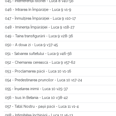
045 - Interferența istoriei - Luca 8 v40-56
046 - Intrarea în Împărăție - Luca 9 v1-9
047 - Înmulțirea Împărăției - Luca 9 v10-17
048 - Iminența Împărăției - Luca 9 v18-27
049 - Taina transfigurării - Luca 9 v28-36
050 - A doua zi - Luca 9 v37-45
051 - Salvarea sufletului - Luca 9 v46-56
052 - Chemarea cerească - Luca 9 v57-62
053 - Proclamarea păcii - Luca 10 v1-16
054 - Predestinarea pruncilor - Luca 10 v17-24
055 - Înșelarea inimii - Luca 10 v25-37
056 - Isus în Betania - Luca 10 v38-42
057 - Tatăl Nostru - pașii păcii - Luca 11 v1-4
058 - Intimitatea închinării - Luca 11 v5-13