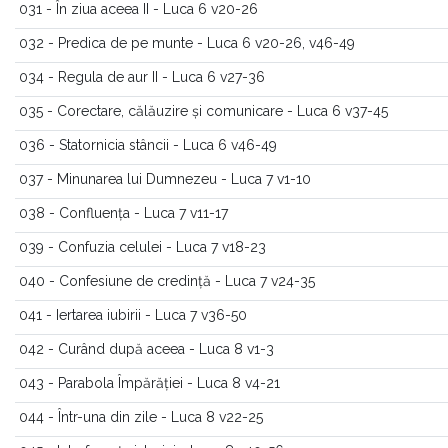
031 - În ziua aceea II - Luca 6 v20-26
032 - Predica de pe munte - Luca 6 v20-26, v46-49
034 - Regula de aur II - Luca 6 v27-36
035 - Corectare, călăuzire și comunicare - Luca 6 v37-45
036 - Statornicia stâncii - Luca 6 v46-49
037 - Minunarea lui Dumnezeu - Luca 7 v1-10
038 - Confluența - Luca 7 v11-17
039 - Confuzia celulei - Luca 7 v18-23
040 - Confesiune de credință - Luca 7 v24-35
041 - Iertarea iubirii - Luca 7 v36-50
042 - Curând după aceea - Luca 8 v1-3
043 - Parabola Împărăției - Luca 8 v4-21
044 - Într-una din zile - Luca 8 v22-25