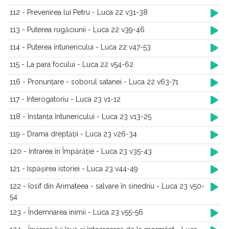
112 - Prevenirea lui Petru - Luca 22 v31-38
113 - Puterea rugăciunii - Luca 22 v39-46
114 - Puterea întunericului - Luca 22 v47-53
115 - La para focului - Luca 22 v54-62
116 - Pronunțare - soborul satanei - Luca 22 v63-71
117 - Interogatoriu - Luca 23 v1-12
118 - Instanța întunericului - Luca 23 v13-25
119 - Drama dreptății - Luca 23 v26-34
120 - Intrarea în Împărăție - Luca 23 v35-43
121 - Ispășirea istoriei - Luca 23 v44-49
122 - Iosif din Arimateea - salvare în sinedriu - Luca 23 v50-
54
123 - Îndemnarea inimii - Luca 23 v55-56