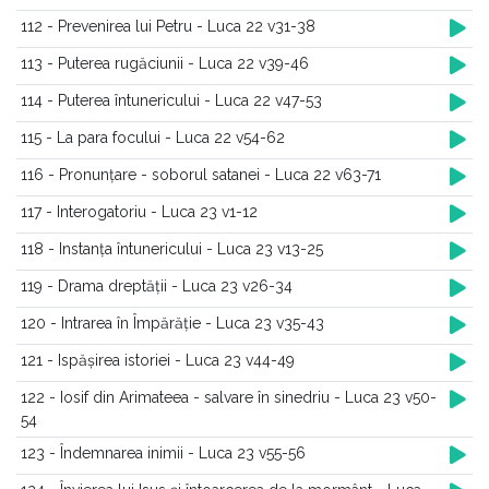
112 - Prevenirea lui Petru - Luca 22 v31-38
113 - Puterea rugăciunii - Luca 22 v39-46
114 - Puterea întunericului - Luca 22 v47-53
115 - La para focului - Luca 22 v54-62
116 - Pronunțare - soborul satanei - Luca 22 v63-71
117 - Interogatoriu - Luca 23 v1-12
118 - Instanța întunericului - Luca 23 v13-25
119 - Drama dreptății - Luca 23 v26-34
120 - Intrarea în Împărăție - Luca 23 v35-43
121 - Ispășirea istoriei - Luca 23 v44-49
122 - Iosif din Arimateea - salvare în sinedriu - Luca 23 v50-
54
123 - Îndemnarea inimii - Luca 23 v55-56