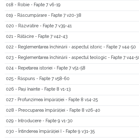
018 - Robie - Fapte 7 v6-19
019 - Răscumpărare - Fapte 7 v20-38
020 - Răzvrătire - Fapte 7 v39-41
021 - Rătăcire - Fapte 7 v42-43
022 - Reglementarea închinării - aspectul istoric - Fapte 7 v44-50
023 - Reglementarea închinării - aspectul teologic - Fapte 7 v44-5
024 - Repetarea istoriei - Fapte 7 v51-58
025 - Răspuns - Fapte 7 v58-60
026 - Pași înainte - Fapte 8 v1-13
027 - Profunzimea împărăției - Fapte 8 v14-25
028 - Preocuparea împărăției - Fapte 8 v26-40
029 - Introducere - Fapte 9 v1-30
030 - Întinderea împărăției I - Fapte 9 v31-35