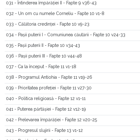
031 - Întinderea împărăției II - Fapte 9 v36-43
032 - Un om cu numele Corneliu - Fapte 10 v1-8
033 - Călătoria credinței - Fapte 10 v9-23
034 - Pașii puterii I - Comuniunea căutării - Fapte 10 v24-33
035 - Pașii puterii II - Fapte 10 v34-43
036 - Pașii puterii III - Fapte 10 v44-48
037 - Ca la început - Fapte 11 v1-18
038 - Programul Antiohia - Fapte 11 v19-26
039 - Prioritatea profeției - Fapte 11 v27-30
040 - Politica religioasă - Fapte 12 v1-11
041 - Puterea părtășiei - Fapte 12 v12-19
042 - Prelevarea împărăției - Fapte 12 v20-25
043 - Progresul slujirii - Fapte 13 v1-12