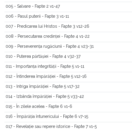
005 - Salvare - Fapte 2 v1-47
006 - Pasul puterii - Fapte 3 v1-11
007 - Predicarea lui Hristos - Fapte 3 v12-26
008 - Persecutarea credinței - Fapte 4 v1-22
009 - Perseverența rugăciunii - Fapte 4 v23-31
010 - Puterea părtășiei - Fapte 4 v32-37
011 - Importanța integrității - Fapte 5 v1-11
012 - Întinderea împărăției - Fapte 5 v12-16
013 - Intriga împărăției - Fapte 5 v17-32
014 - Izbânda împărăției - Fapte 5 v33-42
015 - În zilele acelea - Fapte 6 v1-6
016 - Împărăția întunericului - Fapte 6 v7-15
017 - Revelație sau repere istorice - Fapte 7 v1-5