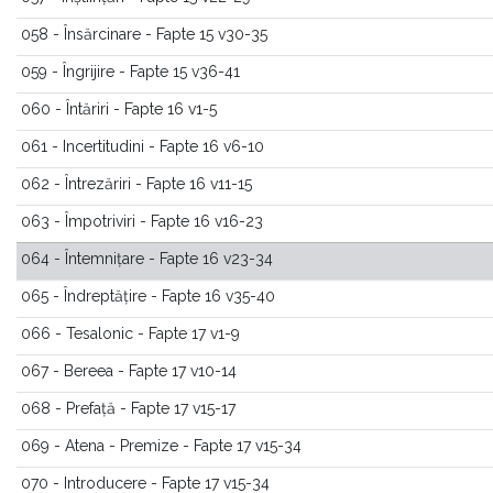
058 - Însărcinare - Fapte 15 v30-35
059 - Îngrijire - Fapte 15 v36-41
060 - Întăriri - Fapte 16 v1-5
061 - Incertitudini - Fapte 16 v6-10
062 - Întrezăriri - Fapte 16 v11-15
063 - Împotriviri - Fapte 16 v16-23
064 - Întemnițare - Fapte 16 v23-34
065 - Îndreptățire - Fapte 16 v35-40
066 - Tesalonic - Fapte 17 v1-9
067 - Bereea - Fapte 17 v10-14
068 - Prefață - Fapte 17 v15-17
069 - Atena - Premize - Fapte 17 v15-34
070 - Introducere - Fapte 17 v15-34