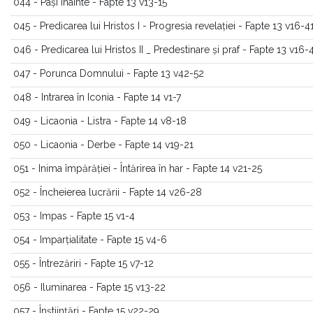
044 - Pași înainte - Fapte 13 v13-15
045 - Predicarea lui Hristos I - Progresia revelației - Fapte 13 v16-4
046 - Predicarea lui Hristos II _ Predestinare și praf - Fapte 13 v16-
047 - Porunca Domnului - Fapte 13 v42-52
048 - Intrarea în Iconia - Fapte 14 v1-7
049 - Licaonia - Listra - Fapte 14 v8-18
050 - Licaonia - Derbe - Fapte 14 v19-21
051 - Inima împărăției - Întărirea în har - Fapte 14 v21-25
052 - Încheierea lucrării - Fapte 14 v26-28
053 - Impas - Fapte 15 v1-4
054 - Imparțialitate - Fapte 15 v4-6
055 - Întrezăriri - Fapte 15 v7-12
056 - Iluminarea - Fapte 15 v13-22
057 - Înștiințări - Fapte 15 v22-29