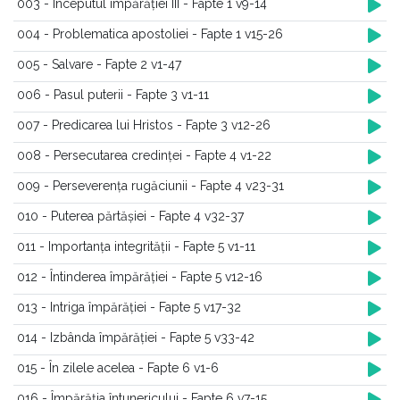
003 - Începutul împărăției III - Fapte 1 v9-14
004 - Problematica apostoliei - Fapte 1 v15-26
005 - Salvare - Fapte 2 v1-47
006 - Pasul puterii - Fapte 3 v1-11
007 - Predicarea lui Hristos - Fapte 3 v12-26
008 - Persecutarea credinței - Fapte 4 v1-22
009 - Perseverența rugăciunii - Fapte 4 v23-31
010 - Puterea părtășiei - Fapte 4 v32-37
011 - Importanța integrității - Fapte 5 v1-11
012 - Întinderea împărăției - Fapte 5 v12-16
013 - Intriga împărăției - Fapte 5 v17-32
014 - Izbânda împărăției - Fapte 5 v33-42
015 - În zilele acelea - Fapte 6 v1-6
016 - Împărăția întunericului - Fapte 6 v7-15