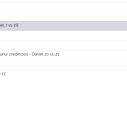
el 7 v1-28
unui credincios - Daniel 10 v1-21
1-13