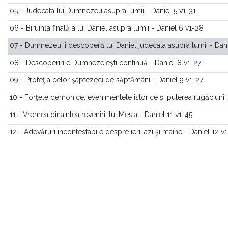
05 - Judecata lui Dumnezeu asupra lumii - Daniel 5 v1-31
06 - Biruinţa finală a lui Daniel asupra lumii - Daniel 6 v1-28
07 - Dumnezeu ii descoperă lui Daniel judecata asupra lumii - Dani
08 - Descoperirile Dumnezeieşti continuă - Daniel 8 v1-27
09 - Profeţia celor şaptezeci de săptămâni - Daniel 9 v1-27
10 - Forţele demonice, evenimentele istorice şi puterea rugăciunii 
11 - Vremea dinaintea revenirii lui Mesia - Daniel 11 v1-45
12 - Adevăruri incontestabile despre ieri, azi şi maine - Daniel 12 v