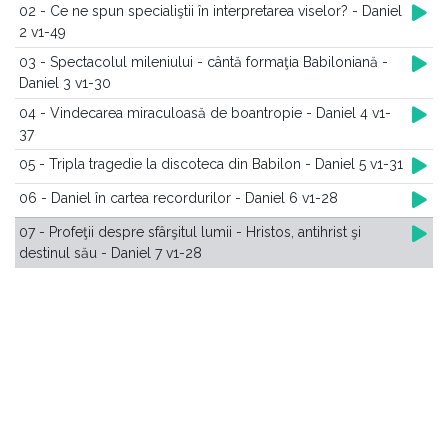
02 - Ce ne spun specialiştii în interpretarea viselor? - Daniel
2 v1-49
03 - Spectacolul mileniului - cântă formaţia Babiloniană -
Daniel 3 v1-30
04 - Vindecarea miraculoasă de boantropie - Daniel 4 v1-
37
05 - Tripla tragedie la discoteca din Babilon - Daniel 5 v1-31
06 - Daniel în cartea recordurilor - Daniel 6 v1-28
07 - Profeţii despre sfârşitul lumii - Hristos, antihrist şi
destinul său - Daniel 7 v1-28