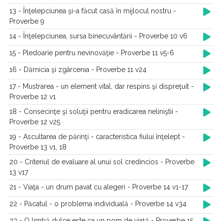
13 - Înţelepciunea şi-a făcut casă în mijlocul nostru -
Proverbe 9
14 - Înţelepciunea, sursa binecuvântării - Proverbe 10 v6
15 - Pledoarie pentru nevinovăţie - Proverbe 11 v5-6
16 - Dărnicia şi zgârcenia - Proverbe 11 v24
17 - Mustrarea - un element vital, dar respins şi dispreţuit -
Proverbe 12 v1
18 - Consecinţe şi soluţii pentru eradicarea neliniştii -
Proverbe 12 v25
19 - Ascultarea de părinţi - caracteristica fiului înţelept -
Proverbe 13 v1, 18
20 - Criteriul de evaluare al unui sol credincios - Proverbe
13 v17
21 - Viaţa - un drum pavat cu alegeri - Proverbe 14 v1-17
22 - Păcatul - o problema individuală - Proverbe 14 v34
23 - O limbă dulce este ca un pom de viaţă - Proverbe 15