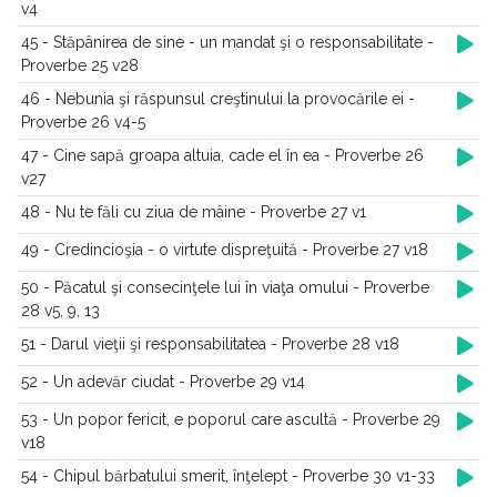
v4
45 - Stăpânirea de sine - un mandat şi o responsabilitate -
Proverbe 25 v28
46 - Nebunia şi răspunsul creştinului la provocările ei -
Proverbe 26 v4-5
47 - Cine sapă groapa altuia, cade el în ea - Proverbe 26
v27
48 - Nu te făli cu ziua de mâine - Proverbe 27 v1
49 - Credincioşia - o virtute dispreţuită - Proverbe 27 v18
50 - Păcatul şi consecinţele lui în viaţa omului - Proverbe
28 v5, 9, 13
51 - Darul vieţii şi responsabilitatea - Proverbe 28 v18
52 - Un adevăr ciudat - Proverbe 29 v14
53 - Un popor fericit, e poporul care ascultă - Proverbe 29
v18
54 - Chipul bărbatului smerit, înţelept - Proverbe 30 v1-33