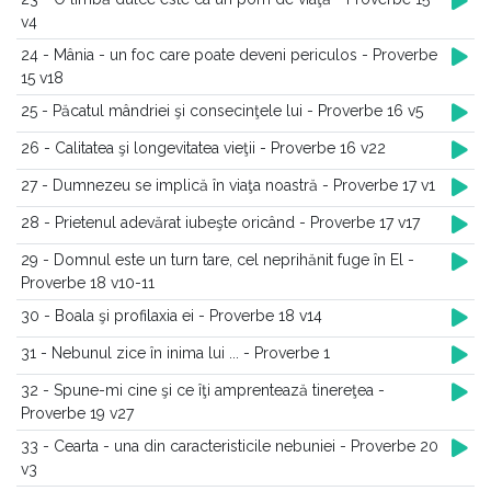
v4
24 - Mânia - un foc care poate deveni periculos - Proverbe
15 v18
25 - Păcatul mândriei şi consecinţele lui - Proverbe 16 v5
26 - Calitatea şi longevitatea vieţii - Proverbe 16 v22
27 - Dumnezeu se implică în viaţa noastră - Proverbe 17 v1
28 - Prietenul adevărat iubeşte oricând - Proverbe 17 v17
29 - Domnul este un turn tare, cel neprihănit fuge în El -
Proverbe 18 v10-11
30 - Boala şi profilaxia ei - Proverbe 18 v14
31 - Nebunul zice în inima lui ... - Proverbe 1
32 - Spune-mi cine şi ce îţi amprentează tinereţea -
Proverbe 19 v27
33 - Cearta - una din caracteristicile nebuniei - Proverbe 20
v3