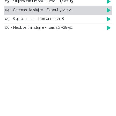
03 - Slujirea din umbră - Exodul 17 v8-13
04 - Chemare la slujire - Exodul 3 v1-12
05 - Slujire la altar - Romani 12 v1-8
06 - Neobositi în slujire - Isaia 40 v28-41