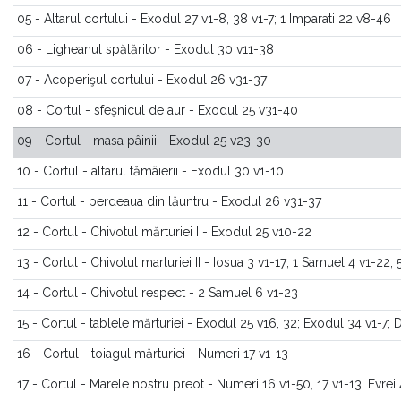
05 - Altarul cortului - Exodul 27 v1-8, 38 v1-7; 1 Imparati 22 v8-46
06 - Ligheanul spălărilor - Exodul 30 v11-38
07 - Acoperişul cortului - Exodul 26 v31-37
08 - Cortul - sfeşnicul de aur - Exodul 25 v31-40
09 - Cortul - masa pâinii - Exodul 25 v23-30
10 - Cortul - altarul tămâierii - Exodul 30 v1-10
11 - Cortul - perdeaua din lăuntru - Exodul 26 v31-37
12 - Cortul - Chivotul mărturiei I - Exodul 25 v10-22
13 - Cortul - Chivotul marturiei II - Iosua 3 v1-17; 1 Samuel 4 v1-22, 5
14 - Cortul - Chivotul respect - 2 Samuel 6 v1-23
15 - Cortul - tablele mărturiei - Exodul 25 v16, 32; Exodul 34 v1-
16 - Cortul - toiagul mărturiei - Numeri 17 v1-13
17 - Cortul - Marele nostru preot - Numeri 16 v1-50, 17 v1-13; Evrei 