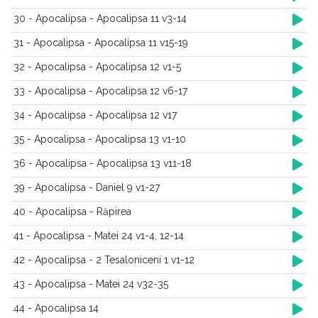
30 - Apocalipsa - Apocalipsa 11 v3-14
31 - Apocalipsa - Apocalipsa 11 v15-19
32 - Apocalipsa - Apocalipsa 12 v1-5
33 - Apocalipsa - Apocalipsa 12 v6-17
34 - Apocalipsa - Apocalipsa 12 v17
35 - Apocalipsa - Apocalipsa 13 v1-10
36 - Apocalipsa - Apocalipsa 13 v11-18
39 - Apocalipsa - Daniel 9 v1-27
40 - Apocalipsa - Răpirea
41 - Apocalipsa - Matei 24 v1-4, 12-14
42 - Apocalipsa - 2 Tesaloniceni 1 v1-12
43 - Apocalipsa - Matei 24 v32-35
44 - Apocalipsa 14