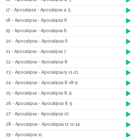
17 - Apocalipsa - Apocalipsa 4, 5
18 - Apocalipsa - Apocalipsa 6
19 - Apocalipsa - Apocalipsa 6
20 - Apocalipsa - Apocalipsa 6
21 - Apocalipsa - Apocalipsa 7
22 - Apocalipsa - Apocalipsa 8
23 - Apocalipsa - Apocalipsa 9 v1-21
24 - Apocalipsa - Apocalipsa 8 v8-9
25 - Apocalipsa - Apocalipsa 8, 9
26 - Apocalipsa - Apocalipsa 8, 9
27 - Apocalipsa - Apocalipsa 10
28 - Apocalipsa - Apocalipsa 11 v1-14
29 - Apocalipsa 11